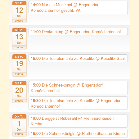
SEP.
14:00
Nur ein Musikant
@ Engertsdorf
12
Komödiantenhof geschl. VA
Sa.
2026
SEP.
11:00
Denkmaltag
@ Engertsdorf Komödiantenhof
13
So.
2026
SEP.
16:00
Die Teufelsmühle zu Koselitz
@ Koselitz Saal
19
Sa.
2026
SEP.
15:00
Die Schneekönigin
@ Engertsdorf
20
Komödiantenhof
So.
19:30
Die Teufelsmühle zu Koselitz
@ Engertsdorf
2026
Komödiantenhof
OKT.
10:00
Berggeist Rübezahl
@ Riethnordhausen
1
Kirche
Do.
16:00
Die Schneekönigin
@ Riethnordhausen Kirche
2026