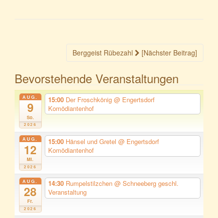
Beitragsnavigation
Berggeist Rübezahl
[Nächster Beitrag]
Bevorstehende Veranstaltungen
AUG.
15:00
Der Froschkönig
@ Engertsdorf
9
Komödiantenhof
So.
2026
AUG.
15:00
Hänsel und Gretel
@ Engertsdorf
12
Komödiantenhof
Mi.
2026
AUG.
14:30
Rumpelstilzchen
@ Schneeberg geschl.
28
Veranstaltung
Fr.
2026