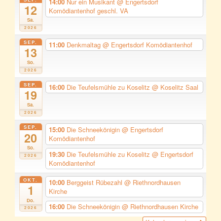
14:00
Nur ein Musikant
@ Engertsdorf
12
Komödiantenhof geschl. VA
Sa.
2026
SEP.
11:00
Denkmaltag
@ Engertsdorf Komödiantenhof
13
So.
2026
SEP.
16:00
Die Teufelsmühle zu Koselitz
@ Koselitz Saal
19
Sa.
2026
SEP.
15:00
Die Schneekönigin
@ Engertsdorf
20
Komödiantenhof
So.
19:30
Die Teufelsmühle zu Koselitz
@ Engertsdorf
2026
Komödiantenhof
OKT.
10:00
Berggeist Rübezahl
@ Riethnordhausen
1
Kirche
Do.
16:00
Die Schneekönigin
@ Riethnordhausen Kirche
2026