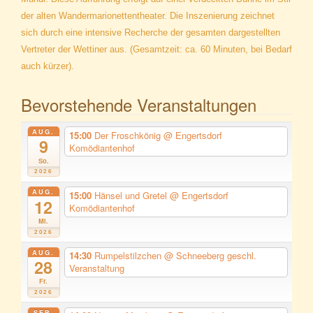
der alten Wandermarionettentheater. Die Inszenierung zeichnet
sich durch eine intensive Recherche der gesamten dargestellten
Vertreter der Wettiner aus. (Gesamtzeit: ca. 60 Minuten, bei Bedarf
auch kürzer).
Bevorstehende Veranstaltungen
AUG.
15:00
Der Froschkönig
@ Engertsdorf
9
Komödiantenhof
So.
2026
AUG.
15:00
Hänsel und Gretel
@ Engertsdorf
12
Komödiantenhof
Mi.
2026
AUG.
14:30
Rumpelstilzchen
@ Schneeberg geschl.
28
Veranstaltung
Fr.
2026
SEP.