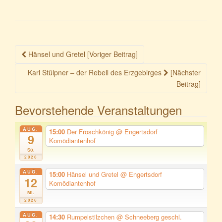
Beitragsnavigation
Hänsel und Gretel [Voriger Beitrag]
Karl Stülpner – der Rebell des Erzgebirges
[Nächster
Beitrag]
Bevorstehende Veranstaltungen
AUG.
15:00
Der Froschkönig
@ Engertsdorf
9
Komödiantenhof
So.
2026
AUG.
15:00
Hänsel und Gretel
@ Engertsdorf
12
Komödiantenhof
Mi.
2026
AUG.
14:30
Rumpelstilzchen
@ Schneeberg geschl.