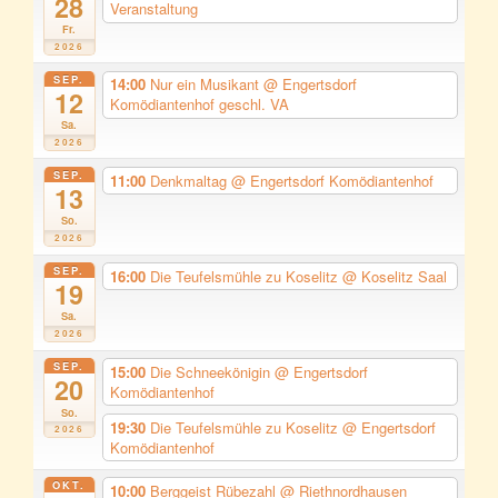
28
Veranstaltung
Fr.
2026
SEP.
14:00
Nur ein Musikant
@ Engertsdorf
12
Komödiantenhof geschl. VA
Sa.
2026
SEP.
11:00
Denkmaltag
@ Engertsdorf Komödiantenhof
13
So.
2026
SEP.
16:00
Die Teufelsmühle zu Koselitz
@ Koselitz Saal
19
Sa.
2026
SEP.
15:00
Die Schneekönigin
@ Engertsdorf
20
Komödiantenhof
So.
19:30
Die Teufelsmühle zu Koselitz
@ Engertsdorf
2026
Komödiantenhof
OKT.
10:00
Berggeist Rübezahl
@ Riethnordhausen