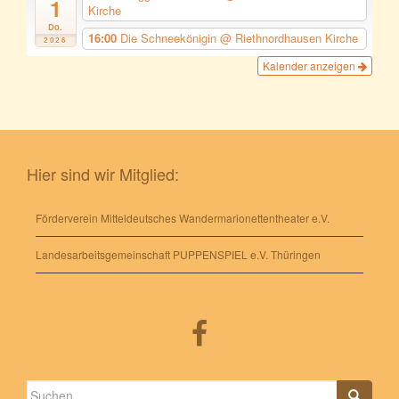
1
Kirche
Do.
16:00
Die Schneekönigin
@ Riethnordhausen Kirche
2026
Kalender anzeigen
Hier sind wir Mitglied:
Förderverein Mitteldeutsches Wandermarionettentheater e.V.
Landesarbeitsgemeinschaft PUPPENSPIEL e.V. Thüringen
Suche