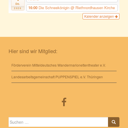
Do.
16:00
Die Schneekönigin
@ Riethnordhausen Kirche
2026
Kalender anzeigen
Hier sind wir Mitglied:
Förderverein Mitteldeutsches Wandermarionettentheater e.V.
Landesarbeitsgemeinschaft PUPPENSPIEL e.V. Thüringen
Suche
nach: