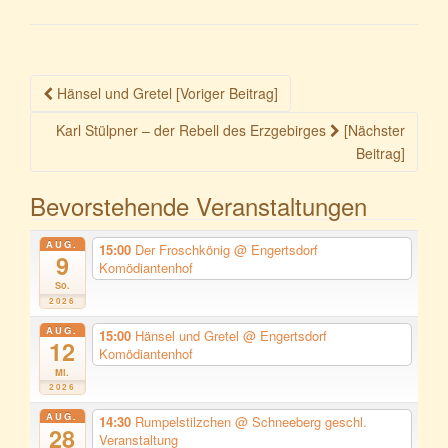
Beitragsnavigation
Hänsel und Gretel [Voriger Beitrag]
Karl Stülpner – der Rebell des Erzgebirges
[Nächster
Beitrag]
Bevorstehende Veranstaltungen
AUG.
15:00
Der Froschkönig
@ Engertsdorf
9
Komödiantenhof
So.
2026
AUG.
15:00
Hänsel und Gretel
@ Engertsdorf
12
Komödiantenhof
Mi.
2026
AUG.
14:30
Rumpelstilzchen
@ Schneeberg geschl.
28
Veranstaltung