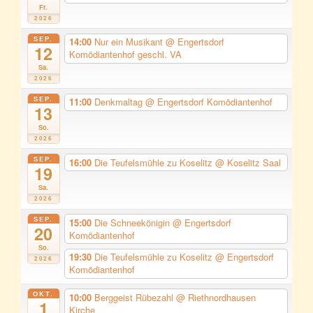
Fr.
2026
SEP.
14:00
Nur ein Musikant
@ Engertsdorf
12
Komödiantenhof geschl. VA
Sa.
2026
SEP.
11:00
Denkmaltag
@ Engertsdorf Komödiantenhof
13
So.
2026
SEP.
16:00
Die Teufelsmühle zu Koselitz
@ Koselitz Saal
19
Sa.
2026
SEP.
15:00
Die Schneekönigin
@ Engertsdorf
20
Komödiantenhof
So.
19:30
Die Teufelsmühle zu Koselitz
@ Engertsdorf
2026
Komödiantenhof
OKT.
10:00
Berggeist Rübezahl
@ Riethnordhausen
1
Kirche