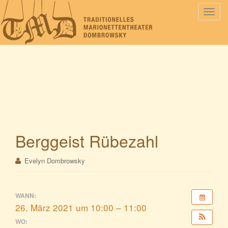
S
c
h
a
l
t
e
N
a
v
i
Berggeist Rübezahl
g
a
Evelyn Dombrowsky
t
i
o
WANN:
n
26. März 2021 um 10:00 – 11:00
WO: