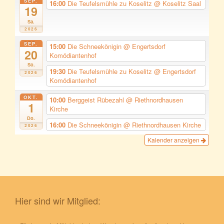
SEP.
16:00
Die Teufelsmühle zu Koselitz
@ Koselitz Saal
19
Sa.
2026
SEP.
15:00
Die Schneekönigin
@ Engertsdorf
20
Komödiantenhof
So.
19:30
Die Teufelsmühle zu Koselitz
@ Engertsdorf
2026
Komödiantenhof
OKT.
10:00
Berggeist Rübezahl
@ Riethnordhausen
1
Kirche
Do.
16:00
Die Schneekönigin
@ Riethnordhausen Kirche
2026
Kalender anzeigen
Hier sind wir Mitglied: