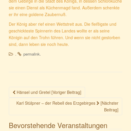
dem Gebirge in die Stadt des Königs, in dessen Schloßküche
sie einen Dienst als Küchenmagd fand. Außerdem schenkte
er ihr eine goldene Zaubernuß.
Der König aber rief einen Wettstreit aus. Die fleißigste und
geschickteste Spinnerin des Landes wollte er als seine
Königin auf den Trohn führen. Und wenn sie nicht gestorben
sind, dann leben sie noch heute.
.
.
permalink
Beitragsnavigation
Hänsel und Gretel [Voriger Beitrag]
Karl Stülpner – der Rebell des Erzgebirges
[Nächster
Beitrag]
Bevorstehende Veranstaltungen