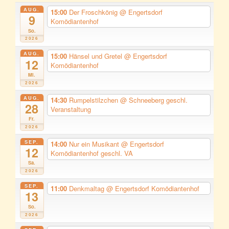
AUG.
15:00
Der Froschkönig
@ Engertsdorf
9
Komödiantenhof
So.
2026
AUG.
15:00
Hänsel und Gretel
@ Engertsdorf
12
Komödiantenhof
Mi.
2026
AUG.
14:30
Rumpelstilzchen
@ Schneeberg geschl.
28
Veranstaltung
Fr.
2026
SEP.
14:00
Nur ein Musikant
@ Engertsdorf
12
Komödiantenhof geschl. VA
Sa.
2026
SEP.
11:00
Denkmaltag
@ Engertsdorf Komödiantenhof
13
So.
2026