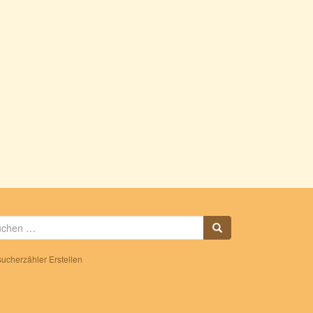
che
h:
ucherzähler Erstellen