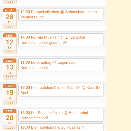
2026
AUG.
14:30
Rumpelstilzchen
@ Schneeberg geschl.
28
Veranstaltung
Fr.
2026
SEP.
14:00
Nur ein Musikant
@ Engertsdorf
12
Komödiantenhof geschl. VA
Sa.
2026
SEP.
11:00
Denkmaltag
@ Engertsdorf
13
Komödiantenhof
So.
2026
SEP.
16:00
Die Teufelsmühle zu Koselitz
@ Koselitz
19
Saal
Sa.
2026
SEP.
15:00
Die Schneekönigin
@ Engertsdorf
20
Komödiantenhof
So.
19:30
Die Teufelsmühle zu Koselitz
@
2026