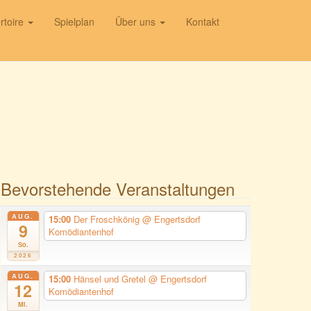
rtoire
Spielplan
Über uns
Kontakt
Bevorstehende Veranstaltungen
AUG.
15:00
Der Froschkönig
@ Engertsdorf
9
Komödiantenhof
So.
2026
AUG.
15:00
Hänsel und Gretel
@ Engertsdorf
12
Komödiantenhof
Mi.