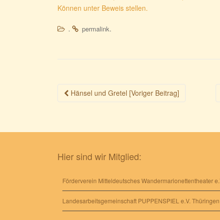
Können unter Beweis stellen.
.
.
permalink
Beitragsnavigation
Hänsel und Gretel [Voriger Beitrag]
Hier sind wir Mitglied:
Förderverein Mitteldeutsches Wandermarionettentheater e.
Landesarbeitsgemeinschaft PUPPENSPIEL e.V. Thüringen