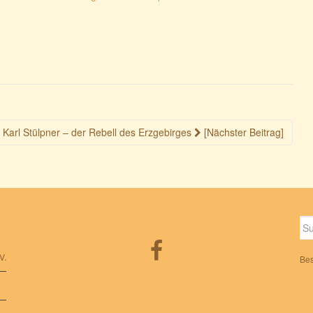
Karl Stülpner – der Rebell des Erzgebirges
[Nächster Beitrag]
Su
nac
V.
Bes