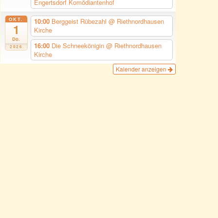
Engertsdorf Komödiantenhof
OKT.
10:00
Berggeist Rübezahl
@ Riethnordhausen
1
Kirche
Do.
16:00
Die Schneekönigin
@ Riethnordhausen
2026
Kirche
Kalender anzeigen