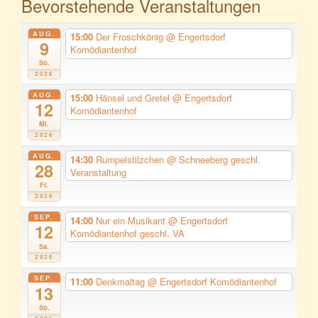
Bevorstehende Veranstaltungen
AUG.
15:00
Der Froschkönig
@ Engertsdorf
9
Komödiantenhof
So.
2026
AUG.
15:00
Hänsel und Gretel
@ Engertsdorf
12
Komödiantenhof
Mi.
2026
AUG.
14:30
Rumpelstilzchen
@ Schneeberg geschl.
28
Veranstaltung
Fr.
2026
SEP.
14:00
Nur ein Musikant
@ Engertsdorf
12
Komödiantenhof geschl. VA
Sa.
2026
SEP.
11:00
Denkmaltag
@ Engertsdorf Komödiantenhof
13
So.