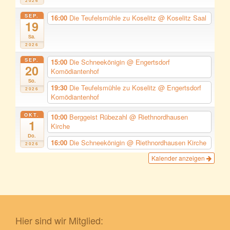
2026
SEP.
16:00
Die Teufelsmühle zu Koselitz
@ Koselitz Saal
19
Sa.
2026
SEP.
15:00
Die Schneekönigin
@ Engertsdorf
20
Komödiantenhof
So.
19:30
Die Teufelsmühle zu Koselitz
@ Engertsdorf
2026
Komödiantenhof
OKT.
10:00
Berggeist Rübezahl
@ Riethnordhausen
1
Kirche
Do.
16:00
Die Schneekönigin
@ Riethnordhausen Kirche
2026
Kalender anzeigen
Hier sind wir Mitglied: