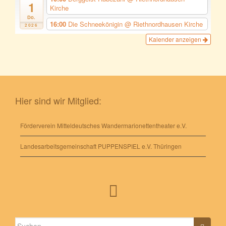
1
Kirche
Do.
16:00
Die Schneekönigin
@ Riethnordhausen Kirche
2026
Kalender anzeigen
Hier sind wir Mitglied:
Förderverein Mitteldeutsches Wandermarionettentheater e.V.
Landesarbeitsgemeinschaft PUPPENSPIEL e.V. Thüringen
Suche