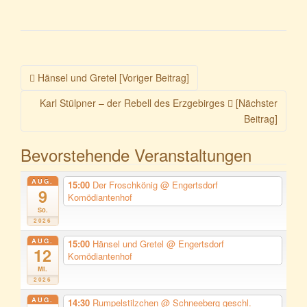
Beitragsnavigation
Hänsel und Gretel [Voriger Beitrag]
Karl Stülpner – der Rebell des Erzgebirges
[Nächster
Beitrag]
Bevorstehende Veranstaltungen
AUG.
15:00
Der Froschkönig
@ Engertsdorf
9
Komödiantenhof
So.
2026
AUG.
15:00
Hänsel und Gretel
@ Engertsdorf
12
Komödiantenhof
Mi.
2026
AUG.
14:30
Rumpelstilzchen
@ Schneeberg geschl.