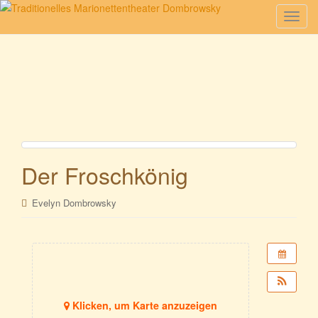
S
c
h
a
l
t
e
N
a
Der Froschkönig
v
i
g
Evelyn Dombrowsky
a
t
i
o
n
Klicken, um Karte anzuzeigen