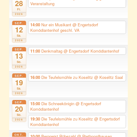
28
Veranstaltung
Fr.
2026
SEP.
14:00
Nur ein Musikant
@ Engertsdorf
12
Komödiantenhof geschl. VA
Sa.
2026
SEP.
11:00
Denkmaltag
@ Engertsdorf Komödiantenhof
13
So.
2026
SEP.
16:00
Die Teufelsmühle zu Koselitz
@ Koselitz Saal
19
Sa.
2026
SEP.
15:00
Die Schneekönigin
@ Engertsdorf
20
Komödiantenhof
So.
19:30
Die Teufelsmühle zu Koselitz
@ Engertsdorf
2026
Komödiantenhof
OKT.
10:00
Berggeist Rübezahl
@ Riethnordhausen