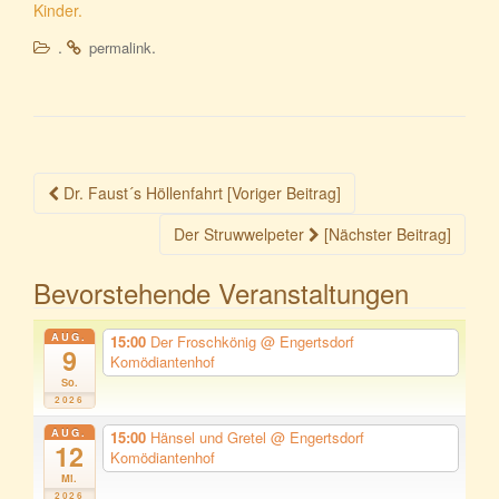
Kinder.
.
.
permalink
Beitragsnavigation
Dr. Faust´s Höllenfahrt [Voriger Beitrag]
Der Struwwelpeter
[Nächster Beitrag]
Bevorstehende Veranstaltungen
AUG.
15:00
Der Froschkönig
@ Engertsdorf
9
Komödiantenhof
So.
2026
AUG.
15:00
Hänsel und Gretel
@ Engertsdorf
12
Komödiantenhof
Mi.
2026