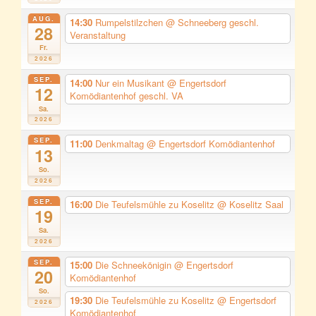
AUG.
14:30
Rumpelstilzchen
@ Schneeberg geschl.
28
Veranstaltung
Fr.
2026
SEP.
14:00
Nur ein Musikant
@ Engertsdorf
12
Komödiantenhof geschl. VA
Sa.
2026
SEP.
11:00
Denkmaltag
@ Engertsdorf Komödiantenhof
13
So.
2026
SEP.
16:00
Die Teufelsmühle zu Koselitz
@ Koselitz Saal
19
Sa.
2026
SEP.
15:00
Die Schneekönigin
@ Engertsdorf
20
Komödiantenhof
So.
19:30
Die Teufelsmühle zu Koselitz
@ Engertsdorf
2026
Komödiantenhof