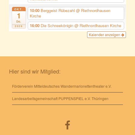
OKT.
10:00
Berggeist Rübezahl
@ Riethnordhausen
1
Kirche
Do.
16:00
Die Schneekönigin
@ Riethnordhausen Kirche
2026
Kalender anzeigen
Hier sind wir Mitglied:
Förderverein Mitteldeutsches Wandermarionettentheater e.V.
Landesarbeitsgemeinschaft PUPPENSPIEL e.V. Thüringen