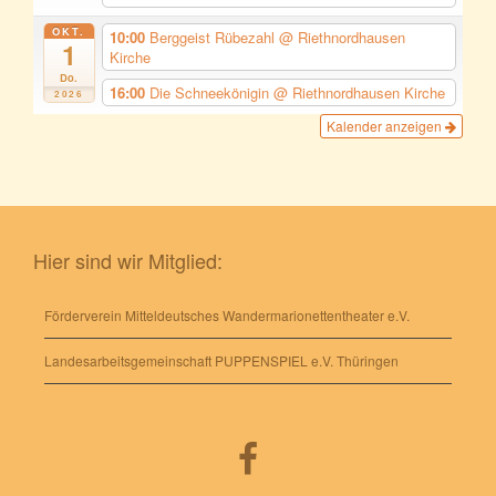
OKT.
10:00
Berggeist Rübezahl
@ Riethnordhausen
1
Kirche
Do.
16:00
Die Schneekönigin
@ Riethnordhausen Kirche
2026
Kalender anzeigen
Hier sind wir Mitglied:
Förderverein Mitteldeutsches Wandermarionettentheater e.V.
Landesarbeitsgemeinschaft PUPPENSPIEL e.V. Thüringen