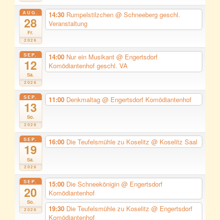
AUG.
14:30
Rumpelstilzchen
@ Schneeberg geschl.
28
Veranstaltung
Fr.
2026
SEP.
14:00
Nur ein Musikant
@ Engertsdorf
12
Komödiantenhof geschl. VA
Sa.
2026
SEP.
11:00
Denkmaltag
@ Engertsdorf Komödiantenhof
13
So.
2026
SEP.
16:00
Die Teufelsmühle zu Koselitz
@ Koselitz Saal
19
Sa.
2026
SEP.
15:00
Die Schneekönigin
@ Engertsdorf
20
Komödiantenhof
So.
19:30
Die Teufelsmühle zu Koselitz
@ Engertsdorf
2026
Komödiantenhof