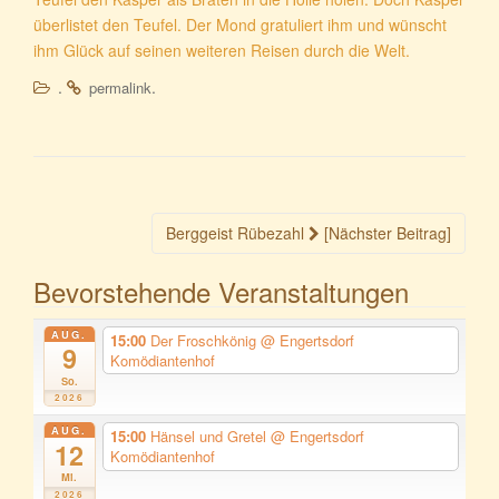
überlistet den Teufel. Der Mond gratuliert ihm und wünscht
ihm Glück auf seinen weiteren Reisen durch die Welt.
.
.
permalink
Beitragsnavigation
Berggeist Rübezahl
[Nächster Beitrag]
Bevorstehende Veranstaltungen
AUG.
15:00
Der Froschkönig
@ Engertsdorf
9
Komödiantenhof
So.
2026
AUG.
15:00
Hänsel und Gretel
@ Engertsdorf
12
Komödiantenhof
Mi.
2026