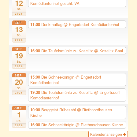
12
Komödiantenhof geschl. VA
Sa.
2026
SEP.
11:00
Denkmaltag
@ Engertsdorf Komödiantenhof
13
So.
2026
SEP.
16:00
Die Teufelsmühle zu Koselitz
@ Koselitz Saal
19
Sa.
2026
SEP.
15:00
Die Schneekönigin
@ Engertsdorf
20
Komödiantenhof
So.
19:30
Die Teufelsmühle zu Koselitz
@ Engertsdorf
2026
Komödiantenhof
OKT.
10:00
Berggeist Rübezahl
@ Riethnordhausen
1
Kirche
Do.
16:00
Die Schneekönigin
@ Riethnordhausen Kirche
2026
Kalender anzeigen