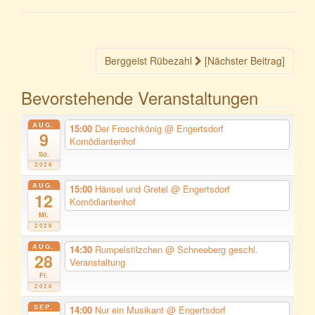
Beitragsnavigation
Berggeist Rübezahl
[Nächster Beitrag]
Bevorstehende Veranstaltungen
AUG.
15:00
Der Froschkönig
@ Engertsdorf
9
Komödiantenhof
So.
2026
AUG.
15:00
Hänsel und Gretel
@ Engertsdorf
12
Komödiantenhof
Mi.
2026
AUG.
14:30
Rumpelstilzchen
@ Schneeberg geschl.
28
Veranstaltung
Fr.
2026
SEP.
14:00
Nur ein Musikant
@ Engertsdorf