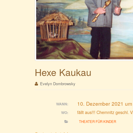
Hexe Kaukau
Evelyn Dombrowsky
10. Dezember 2021 um 
WANN:
fällt aus!!! Chemnitz geschl. 
WO:
THEATER FÜR KINDER