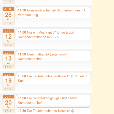
2026
AUG.
14:30
Rumpelstilzchen
@ Schneeberg geschl.
28
Veranstaltung
Fr.
2026
SEP.
14:00
Nur ein Musikant
@ Engertsdorf
12
Komödiantenhof geschl. VA
Sa.
2026
SEP.
11:00
Denkmaltag
@ Engertsdorf
13
Komödiantenhof
So.
2026
SEP.
16:00
Die Teufelsmühle zu Koselitz
@ Koselitz
19
Saal
Sa.
2026
SEP.
15:00
Die Schneekönigin
@ Engertsdorf
20
Komödiantenhof
So.
19:30
Die Teufelsmühle zu Koselitz
@
2026