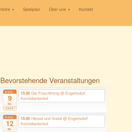
rtoire
Spielplan
Über uns
Kontakt
Bevorstehende Veranstaltungen
AUG.
15:00
Der Froschkönig
@ Engertsdorf
9
Komödiantenhof
So.
2026
AUG.
15:00
Hänsel und Gretel
@ Engertsdorf
12
Komödiantenhof
Mi.