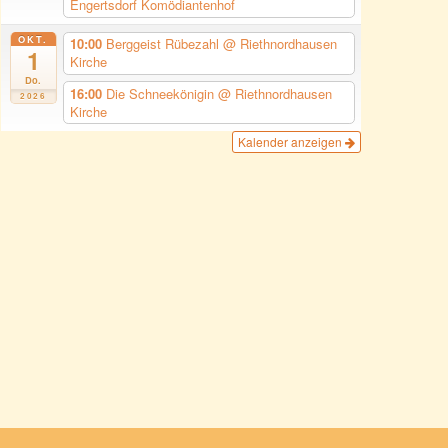
Engertsdorf Komödiantenhof
OKT.
10:00
Berggeist Rübezahl
@ Riethnordhausen
1
Kirche
Do.
16:00
Die Schneekönigin
@ Riethnordhausen
2026
Kirche
Kalender anzeigen