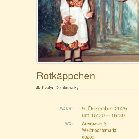
Rotkäppchen
Evelyn Dombrowsky
9. Dezember 2025
WANN:
um 15:30 – 16:30
Auerbach/ V.
WO:
Weihnachtsmarkt
08209