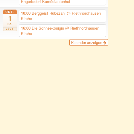
Engertsdorf Komödiantenhof
OKT.
10:00
Berggeist Rübezahl
@ Riethnordhausen
1
Kirche
Do.
16:00
Die Schneekönigin
@ Riethnordhausen
2026
Kirche
Kalender anzeigen