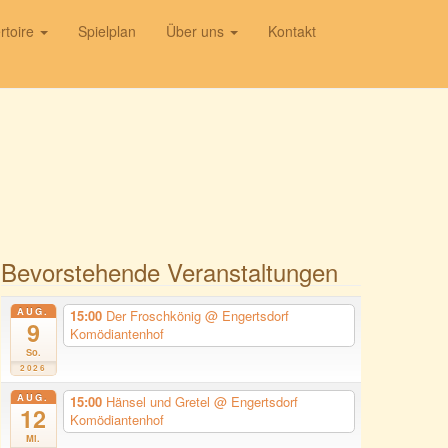
rtoire
Spielplan
Über uns
Kontakt
Bevorstehende Veranstaltungen
AUG.
15:00
Der Froschkönig
@ Engertsdorf
9
Komödiantenhof
So.
2026
AUG.
15:00
Hänsel und Gretel
@ Engertsdorf
12
Komödiantenhof
Mi.