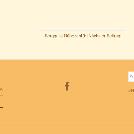
Berggeist Rübezahl
[Nächster Beitrag]
Su
nac
V.
Bes