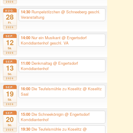
2026
AUG.
14:30
Rumpelstilzchen
@ Schneeberg geschl.
28
Veranstaltung
Fr.
2026
SEP.
14:00
Nur ein Musikant
@ Engertsdorf
12
Komödiantenhof geschl. VA
Sa.
2026
SEP.
11:00
Denkmaltag
@ Engertsdorf
13
Komödiantenhof
So.
2026
SEP.
16:00
Die Teufelsmühle zu Koselitz
@ Koselitz
19
Saal
Sa.
2026
SEP.
15:00
Die Schneekönigin
@ Engertsdorf
20
Komödiantenhof
So.
19:30
Die Teufelsmühle zu Koselitz
@
2026