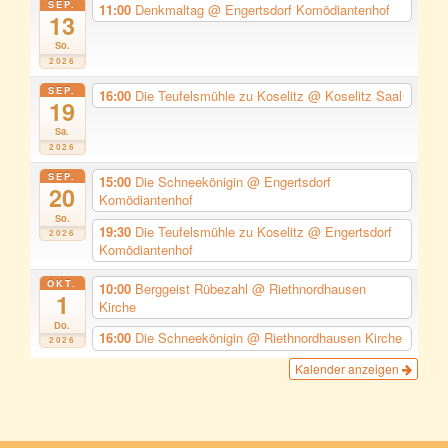
SEP.
11:00
Denkmaltag
@ Engertsdorf Komödiantenhof
13
So.
2026
SEP.
16:00
Die Teufelsmühle zu Koselitz
@ Koselitz Saal
19
Sa.
2026
SEP.
15:00
Die Schneekönigin
@ Engertsdorf
20
Komödiantenhof
So.
19:30
Die Teufelsmühle zu Koselitz
@ Engertsdorf
2026
Komödiantenhof
OKT.
10:00
Berggeist Rübezahl
@ Riethnordhausen
1
Kirche
Do.
16:00
Die Schneekönigin
@ Riethnordhausen Kirche
2026
Kalender anzeigen