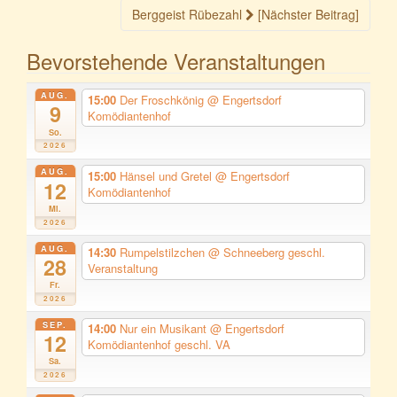
Beitragsnavigation
Berggeist Rübezahl
[Nächster Beitrag]
Bevorstehende Veranstaltungen
AUG.
15:00
Der Froschkönig
@ Engertsdorf
9
Komödiantenhof
So.
2026
AUG.
15:00
Hänsel und Gretel
@ Engertsdorf
12
Komödiantenhof
Mi.
2026
AUG.
14:30
Rumpelstilzchen
@ Schneeberg geschl.
28
Veranstaltung
Fr.
2026
SEP.
14:00
Nur ein Musikant
@ Engertsdorf
12
Komödiantenhof geschl. VA
Sa.
2026