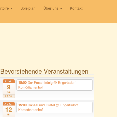
rtoire
Spielplan
Über uns
Kontakt
Bevorstehende Veranstaltungen
AUG.
15:00
Der Froschkönig
@ Engertsdorf
9
Komödiantenhof
So.
2026
AUG.
15:00
Hänsel und Gretel
@ Engertsdorf
12
Komödiantenhof
Mi.