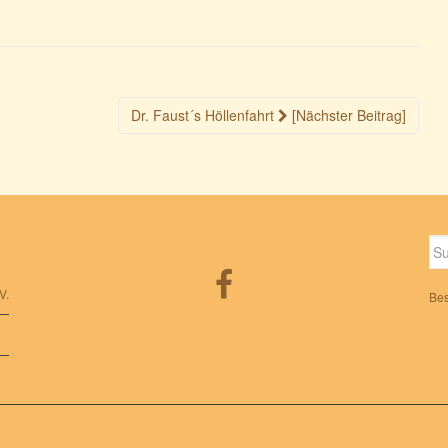
Dr. Faust´s Höllenfahrt
[Nächster Beitrag]
Su
nac
V.
Bes