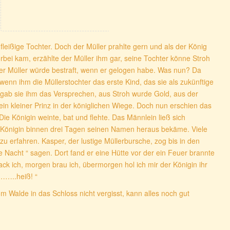
fleißige Tochter. Doch der Müller prahlte gern und als der König
bei kam, erzählte der Müller ihm gar, seine Tochter könne Stroh
der Müller würde bestraft, wenn er gelogen habe. Was nun? Da
wenn ihm die Müllerstochter das erste Kind, das sie als zukünftige
 gab sie ihm das Versprechen, aus Stroh wurde Gold, aus der
ein kleiner Prinz in der königlichen Wiege. Doch nun erschien das
e Königin weinte, bat und flehte. Das Männlein ließ sich
ie Königin binnen drei Tagen seinen Namen heraus bekäme. Viele
 erfahren. Kasper, der lustige Müllerbursche, zog bis in den
e Nacht “ sagen. Dort fand er eine Hütte vor der ein Feuer brannte
ck ich, morgen brau ich, übermorgen hol ich mir der Königin ihr
……..heiß! “
alde in das Schloss nicht vergisst, kann alles noch gut