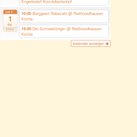
Engertsdorf Komödiantenhof
OKT.
10:00
Berggeist Rübezahl
@ Riethnordhausen
1
Kirche
Do.
16:00
Die Schneekönigin
@ Riethnordhausen
2026
Kirche
Kalender anzeigen