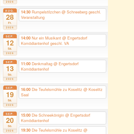
2026
AUG.
14:30
Rumpelstilzchen
@ Schneeberg geschl.
28
Veranstaltung
Fr.
2026
SEP.
14:00
Nur ein Musikant
@ Engertsdorf
12
Komödiantenhof geschl. VA
Sa.
2026
SEP.
11:00
Denkmaltag
@ Engertsdorf
13
Komödiantenhof
So.
2026
SEP.
16:00
Die Teufelsmühle zu Koselitz
@ Koselitz
19
Saal
Sa.
2026
SEP.
15:00
Die Schneekönigin
@ Engertsdorf
20
Komödiantenhof
So.
19:30
Die Teufelsmühle zu Koselitz
@
2026