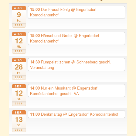
AUG.
15:00
Der Froschkönig
@ Engertsdorf
9
Komödiantenhof
So.
2026
AUG.
15:00
Hänsel und Gretel
@ Engertsdorf
12
Komödiantenhof
Mi.
2026
AUG.
14:30
Rumpelstilzchen
@ Schneeberg geschl.
28
Veranstaltung
Fr.
2026
SEP.
14:00
Nur ein Musikant
@ Engertsdorf
12
Komödiantenhof geschl. VA
Sa.
2026
SEP.
11:00
Denkmaltag
@ Engertsdorf Komödiantenhof
13
So.
2026