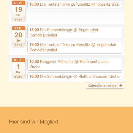
SEP.
16:00
Die Teufelsmühle zu Koselitz
@ Koselitz Saal
19
Sa.
2026
SEP.
15:00
Die Schneekönigin
@ Engertsdorf
20
Komödiantenhof
So.
19:30
Die Teufelsmühle zu Koselitz
@ Engertsdorf
2026
Komödiantenhof
OKT.
10:00
Berggeist Rübezahl
@ Riethnordhausen
1
Kirche
Do.
16:00
Die Schneekönigin
@ Riethnordhausen Kirche
2026
Kalender anzeigen
Hier sind wir Mitglied: