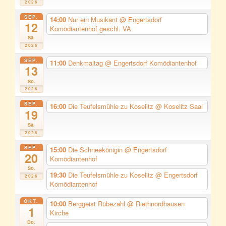
2026
SEP.
14:00
Nur ein Musikant
@ Engertsdorf
12
Komödiantenhof geschl. VA
Sa.
2026
SEP.
11:00
Denkmaltag
@ Engertsdorf Komödiantenhof
13
So.
2026
SEP.
16:00
Die Teufelsmühle zu Koselitz
@ Koselitz Saal
19
Sa.
2026
SEP.
15:00
Die Schneekönigin
@ Engertsdorf
20
Komödiantenhof
So.
19:30
Die Teufelsmühle zu Koselitz
@ Engertsdorf
2026
Komödiantenhof
OKT.
10:00
Berggeist Rübezahl
@ Riethnordhausen
1
Kirche
Do.