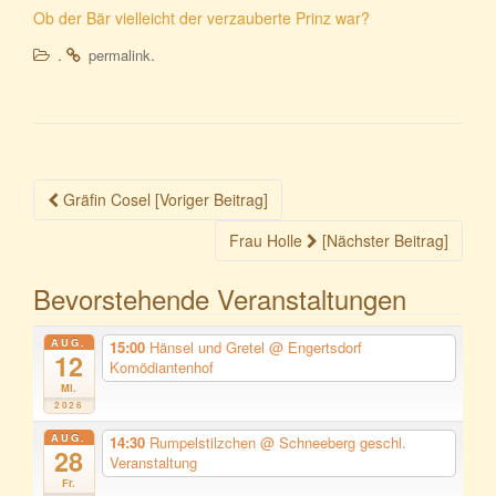
Ob der Bär vielleicht der verzauberte Prinz war?
.
.
permalink
Beitragsnavigation
Gräfin Cosel [Voriger Beitrag]
Frau Holle
[Nächster Beitrag]
Bevorstehende Veranstaltungen
AUG.
15:00
Hänsel und Gretel
@ Engertsdorf
12
Komödiantenhof
Mi.
2026
AUG.
14:30
Rumpelstilzchen
@ Schneeberg geschl.
28
Veranstaltung
Fr.