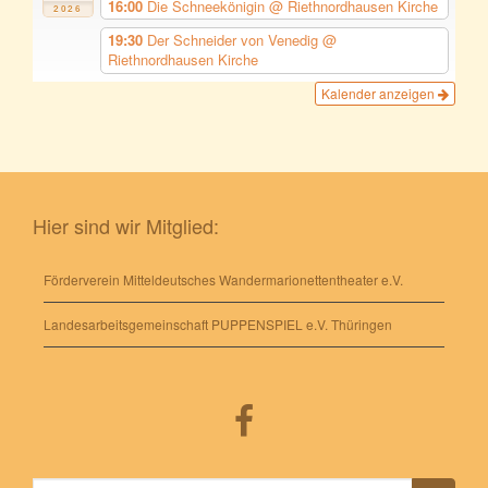
16:00
Die Schneekönigin
@ Riethnordhausen Kirche
2026
19:30
Der Schneider von Venedig
@
Riethnordhausen Kirche
Kalender anzeigen
Hier sind wir Mitglied:
Förderverein Mitteldeutsches Wandermarionettentheater e.V.
Landesarbeitsgemeinschaft PUPPENSPIEL e.V. Thüringen
Suche