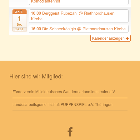
Komödiantenhof
OKT.
10:00
Berggeist Rübezahl
@ Riethnordhausen
1
Kirche
Do.
16:00
Die Schneekönigin
@ Riethnordhausen Kirche
2026
Kalender anzeigen
Hier sind wir Mitglied:
Förderverein Mitteldeutsches Wandermarionettentheater e.V.
Landesarbeitsgemeinschaft PUPPENSPIEL e.V. Thüringen