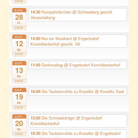
2026
AUG.
14:30
Rumpelstilzchen
@ Schneeberg geschl.
28
Veranstaltung
Fr.
2026
SEP.
14:00
Nur ein Musikant
@ Engertsdorf
12
Komödiantenhof geschl. VA
Sa.
2026
SEP.
11:00
Denkmaltag
@ Engertsdorf Komödiantenhof
13
So.
2026
SEP.
16:00
Die Teufelsmühle zu Koselitz
@ Koselitz Saal
19
Sa.
2026
SEP.
15:00
Die Schneekönigin
@ Engertsdorf
20
Komödiantenhof
So.
19:30
Die Teufelsmühle zu Koselitz
@ Engertsdorf
2026