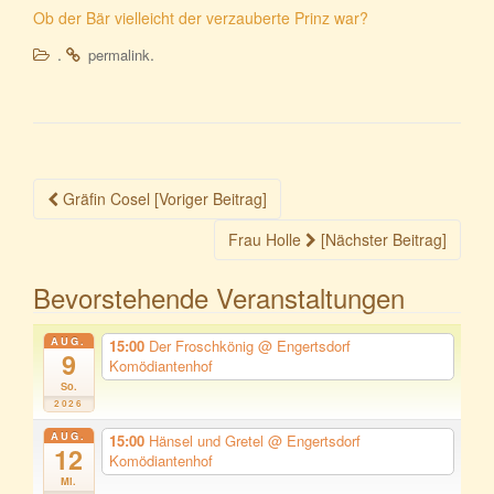
Ob der Bär vielleicht der verzauberte Prinz war?
.
.
permalink
Beitragsnavigation
Gräfin Cosel [Voriger Beitrag]
Frau Holle
[Nächster Beitrag]
Bevorstehende Veranstaltungen
AUG.
15:00
Der Froschkönig
@ Engertsdorf
9
Komödiantenhof
So.
2026
AUG.
15:00
Hänsel und Gretel
@ Engertsdorf
12
Komödiantenhof
Mi.