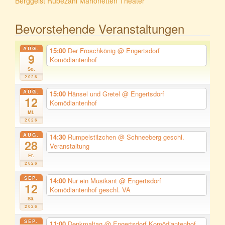
Berggeist Rübezahl Marionetten Theater
Bevorstehende Veranstaltungen
AUG.
15:00
Der Froschkönig
@ Engertsdorf
9
Komödiantenhof
So.
2026
AUG.
15:00
Hänsel und Gretel
@ Engertsdorf
12
Komödiantenhof
Mi.
2026
AUG.
14:30
Rumpelstilzchen
@ Schneeberg geschl.
28
Veranstaltung
Fr.
2026
SEP.
14:00
Nur ein Musikant
@ Engertsdorf
12
Komödiantenhof geschl. VA
Sa.
2026
SEP.
11:00
Denkmaltag
@ Engertsdorf Komödiantenhof