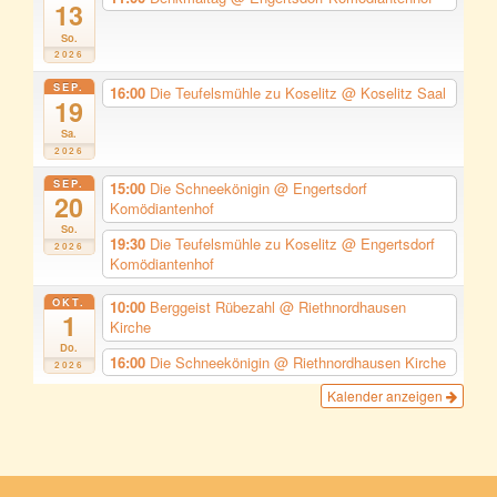
13
So.
2026
SEP.
16:00
Die Teufelsmühle zu Koselitz
@ Koselitz Saal
19
Sa.
2026
SEP.
15:00
Die Schneekönigin
@ Engertsdorf
20
Komödiantenhof
So.
19:30
Die Teufelsmühle zu Koselitz
@ Engertsdorf
2026
Komödiantenhof
OKT.
10:00
Berggeist Rübezahl
@ Riethnordhausen
1
Kirche
Do.
16:00
Die Schneekönigin
@ Riethnordhausen Kirche
2026
Kalender anzeigen