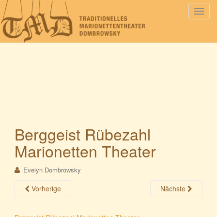
S
c
h
a
l
t
e
N
a
v
i
Berggeist Rübezahl
g
Marionetten Theater
a
t
i
Evelyn Dombrowsky
o
Vorherige
Nächste
n