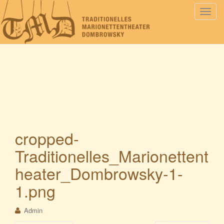
S
c
h
a
l
t
e
N
a
v
i
cropped-
g
Traditionelles_Marionettent
a
t
heater_Dombrowsky-1-
i
1.png
o
n
Admin