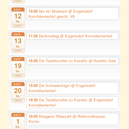
2026
SEP.
14:00
Nur ein Musikant
@ Engertsdorf
12
Komödiantenhof geschl. VA
Sa.
2026
SEP.
11:00
Denkmaltag
@ Engertsdorf Komödiantenhof
13
So.
2026
SEP.
16:00
Die Teufelsmühle zu Koselitz
@ Koselitz Saal
19
Sa.
2026
SEP.
15:00
Die Schneekönigin
@ Engertsdorf
20
Komödiantenhof
So.
19:30
Die Teufelsmühle zu Koselitz
@ Engertsdorf
2026
Komödiantenhof
OKT.
10:00
Berggeist Rübezahl
@ Riethnordhausen
1
Kirche
Do.