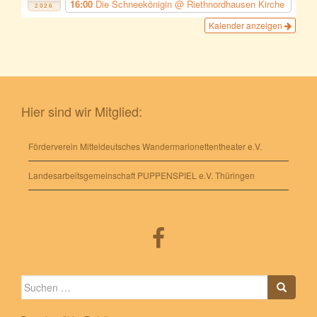
16:00
Die Schneekönigin
@ Riethnordhausen Kirche
2026
Kalender anzeigen
Hier sind wir Mitglied:
Förderverein Mitteldeutsches Wandermarionettentheater e.V.
Landesarbeitsgemeinschaft PUPPENSPIEL e.V. Thüringen
Suche
nach: