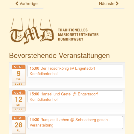
Vorherige
Nächste
Bevorstehende Veranstaltungen
AUG.
15:00
Der Froschkönig
@ Engertsdorf
9
Komödiantenhof
So.
2026
AUG.
15:00
Hänsel und Gretel
@ Engertsdorf
12
Komödiantenhof
Mi.
2026
AUG.
14:30
Rumpelstilzchen
@ Schneeberg geschl.
28
Veranstaltung
Fr.