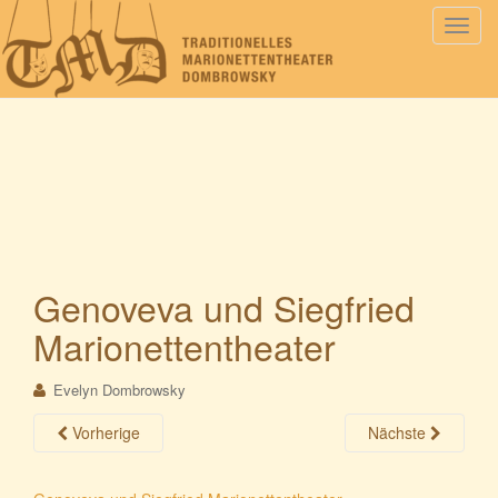
S
c
h
a
l
t
e
N
a
v
i
Genoveva und Siegfried
g
Marionettentheater
a
t
i
Evelyn Dombrowsky
o
Vorherige
Nächste
n