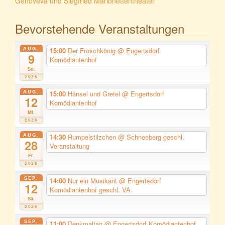
Genoveva und Siegfried Marionettentheater
Bevorstehende Veranstaltungen
AUG.
15:00
Der Froschkönig
@ Engertsdorf
9
Komödiantenhof
So.
2026
AUG.
15:00
Hänsel und Gretel
@ Engertsdorf
12
Komödiantenhof
Mi.
2026
AUG.
14:30
Rumpelstilzchen
@ Schneeberg geschl.
28
Veranstaltung
Fr.
2026
SEP.
14:00
Nur ein Musikant
@ Engertsdorf
12
Komödiantenhof geschl. VA
Sa.
2026
SEP.
11:00
Denkmaltag
@ Engertsdorf Komödiantenhof