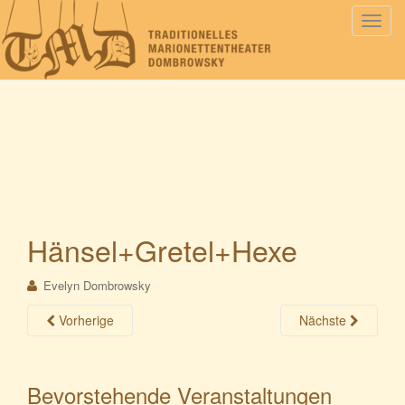
S
c
h
a
l
t
e
N
a
v
i
Hänsel+Gretel+Hexe
g
a
Evelyn Dombrowsky
t
i
Vorherige
Nächste
o
n
Bevorstehende Veranstaltungen