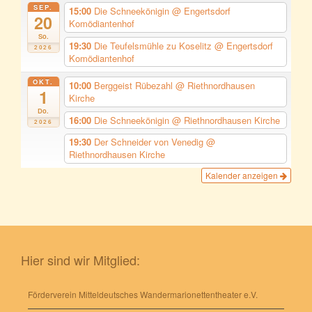
SEP.
15:00
Die Schneekönigin
@ Engertsdorf
20
Komödiantenhof
So.
19:30
Die Teufelsmühle zu Koselitz
@ Engertsdorf
2026
Komödiantenhof
OKT.
10:00
Berggeist Rübezahl
@ Riethnordhausen
1
Kirche
Do.
16:00
Die Schneekönigin
@ Riethnordhausen Kirche
2026
19:30
Der Schneider von Venedig
@
Riethnordhausen Kirche
Kalender anzeigen
Hier sind wir Mitglied:
Förderverein Mitteldeutsches Wandermarionettentheater e.V.