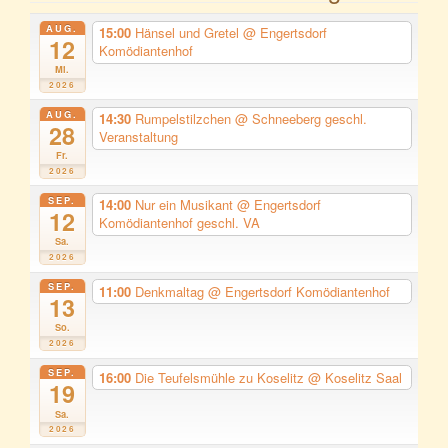
AUG.
15:00
Hänsel und Gretel
@ Engertsdorf
12
Komödiantenhof
Mi.
2026
AUG.
14:30
Rumpelstilzchen
@ Schneeberg geschl.
28
Veranstaltung
Fr.
2026
SEP.
14:00
Nur ein Musikant
@ Engertsdorf
12
Komödiantenhof geschl. VA
Sa.
2026
SEP.
11:00
Denkmaltag
@ Engertsdorf Komödiantenhof
13
So.
2026
SEP.
16:00
Die Teufelsmühle zu Koselitz
@ Koselitz Saal
19
Sa.
2026