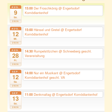
AUG.
15:00
Der Froschkönig
@ Engertsdorf
9
Komödiantenhof
So.
2026
AUG.
15:00
Hänsel und Gretel
@ Engertsdorf
12
Komödiantenhof
Mi.
2026
AUG.
14:30
Rumpelstilzchen
@ Schneeberg geschl.
28
Veranstaltung
Fr.
2026
SEP.
14:00
Nur ein Musikant
@ Engertsdorf
12
Komödiantenhof geschl. VA
Sa.
2026
SEP.
11:00
Denkmaltag
@ Engertsdorf Komödiantenhof
13
So.
2026