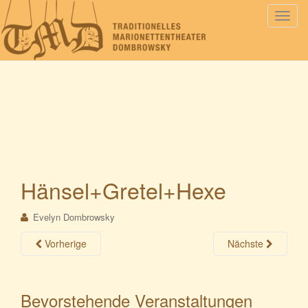
S
c
h
a
l
t
e
N
a
v
i
Hänsel+Gretel+Hexe
g
a
Evelyn Dombrowsky
t
i
Vorherige
Nächste
o
n
Bevorstehende Veranstaltungen