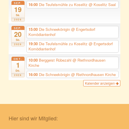
SEP.
16:00
Die Teufelsmühle zu Koselitz
@ Koselitz Saal
19
Sa.
2026
SEP.
15:00
Die Schneekönigin
@ Engertsdorf
20
Komödiantenhof
So.
19:30
Die Teufelsmühle zu Koselitz
@ Engertsdorf
2026
Komödiantenhof
OKT.
10:00
Berggeist Rübezahl
@ Riethnordhausen
1
Kirche
Do.
16:00
Die Schneekönigin
@ Riethnordhausen Kirche
2026
Kalender anzeigen
Hier sind wir Mitglied: