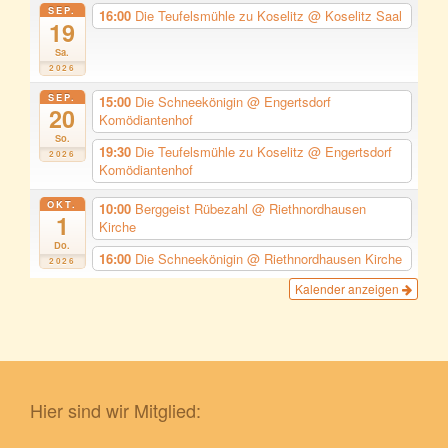
SEP.
16:00
Die Teufelsmühle zu Koselitz
@ Koselitz Saal
19
Sa.
2026
SEP.
15:00
Die Schneekönigin
@ Engertsdorf
20
Komödiantenhof
So.
19:30
Die Teufelsmühle zu Koselitz
@ Engertsdorf
2026
Komödiantenhof
OKT.
10:00
Berggeist Rübezahl
@ Riethnordhausen
1
Kirche
Do.
16:00
Die Schneekönigin
@ Riethnordhausen Kirche
2026
Kalender anzeigen
Hier sind wir Mitglied: