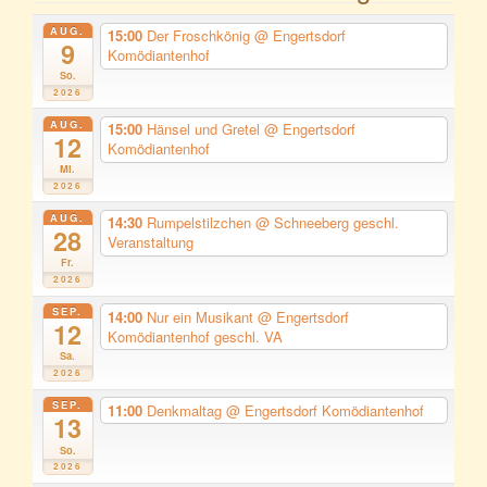
AUG.
15:00
Der Froschkönig
@ Engertsdorf
9
Komödiantenhof
So.
2026
AUG.
15:00
Hänsel und Gretel
@ Engertsdorf
12
Komödiantenhof
Mi.
2026
AUG.
14:30
Rumpelstilzchen
@ Schneeberg geschl.
28
Veranstaltung
Fr.
2026
SEP.
14:00
Nur ein Musikant
@ Engertsdorf
12
Komödiantenhof geschl. VA
Sa.
2026
SEP.
11:00
Denkmaltag
@ Engertsdorf Komödiantenhof
13
So.
2026