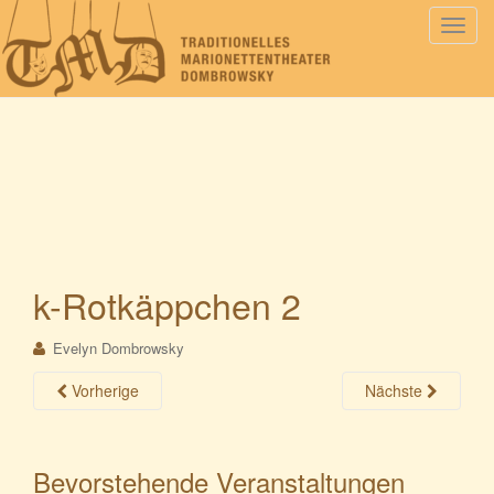
S
c
h
a
l
t
e
N
a
v
i
k-Rotkäppchen 2
g
a
Evelyn Dombrowsky
t
i
Vorherige
Nächste
o
n
Bevorstehende Veranstaltungen