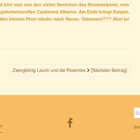
d hört man von den vielen Streichen des Struwwelpeter, vom
 geheimnisvollen Zauberers Albaros. Am Ende bringt Kasper,
, den kleinen Peter wieder nach Hause. Gebessert??? Aber ja!
Zwergkönig Laurin und die Rosenfee
[Nächster Beitrag]
Su
nac
V.
Bes