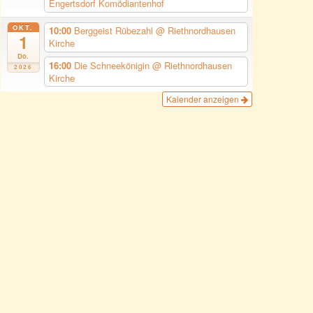
Engertsdorf Komödiantenhof
OKT.
10:00
Berggeist Rübezahl
@ Riethnordhausen
1
Kirche
Do.
16:00
Die Schneekönigin
@ Riethnordhausen
2026
Kirche
Kalender anzeigen