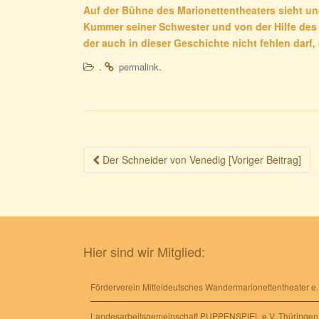
Auf der Bühne des Marionettentheaters sieht un
Kummer seiner Schwester und von der Hilfe des
der auch in dieser Geschichte nicht fehlen darf
.
.
permalink
Beitragsnavigation
Der Schneider von Venedig [Voriger Beitrag]
Hier sind wir Mitglied:
Förderverein Mitteldeutsches Wandermarionettentheater e.
Landesarbeitsgemeinschaft PUPPENSPIEL e.V. Thüringen