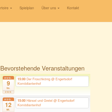
rtoire
Spielplan
Über uns
Kontakt
Bevorstehende Veranstaltungen
AUG.
15:00
Der Froschkönig
@ Engertsdorf
9
Komödiantenhof
So.
2026
AUG.
15:00
Hänsel und Gretel
@ Engertsdorf
12
Komödiantenhof
Mi.