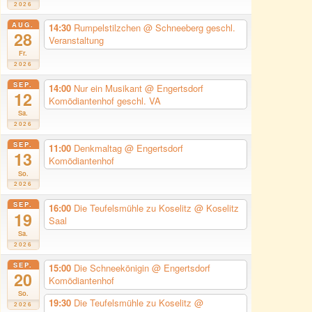
2026
AUG.
14:30
Rumpelstilzchen
@ Schneeberg geschl.
28
Veranstaltung
Fr.
2026
SEP.
14:00
Nur ein Musikant
@ Engertsdorf
12
Komödiantenhof geschl. VA
Sa.
2026
SEP.
11:00
Denkmaltag
@ Engertsdorf
13
Komödiantenhof
So.
2026
SEP.
16:00
Die Teufelsmühle zu Koselitz
@ Koselitz
19
Saal
Sa.
2026
SEP.
15:00
Die Schneekönigin
@ Engertsdorf
20
Komödiantenhof
So.
19:30
Die Teufelsmühle zu Koselitz
@
2026