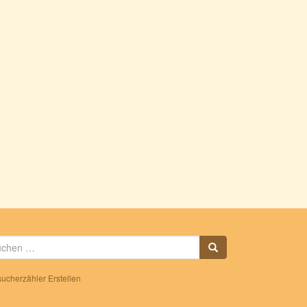
che
h:
ucherzähler Erstellen