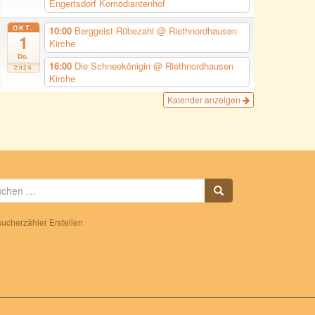
Engertsdorf Komödiantenhof
OKT.
10:00
Berggeist Rübezahl
@ Riethnordhausen
1
Kirche
Do.
16:00
Die Schneekönigin
@ Riethnordhausen
2026
Kirche
Kalender anzeigen
che
h:
ucherzähler Erstellen