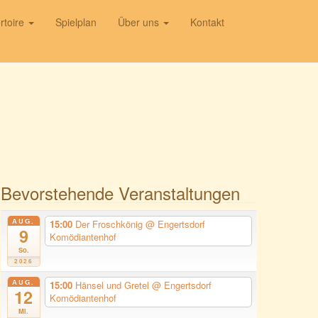
rtoire
Spielplan
Über uns
Kontakt
Bevorstehende Veranstaltungen
AUG.
15:00
Der Froschkönig
@ Engertsdorf
9
Komödiantenhof
So.
2026
AUG.
15:00
Hänsel und Gretel
@ Engertsdorf
12
Komödiantenhof
Mi.