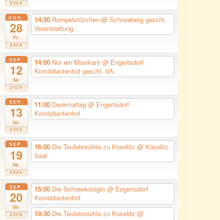
2026
AUG.
14:30
Rumpelstilzchen
@ Schneeberg geschl.
28
Veranstaltung
Fr.
2026
SEP.
14:00
Nur ein Musikant
@ Engertsdorf
12
Komödiantenhof geschl. VA
Sa.
2026
SEP.
11:00
Denkmaltag
@ Engertsdorf
13
Komödiantenhof
So.
2026
SEP.
16:00
Die Teufelsmühle zu Koselitz
@ Koselitz
19
Saal
Sa.
2026
SEP.
15:00
Die Schneekönigin
@ Engertsdorf
20
Komödiantenhof
So.
19:30
Die Teufelsmühle zu Koselitz
@
2026