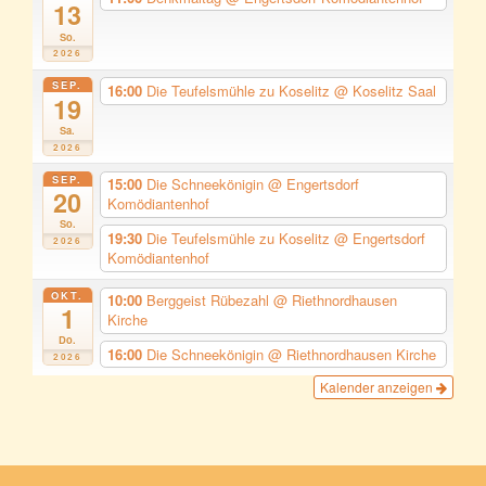
13
So.
2026
SEP.
16:00
Die Teufelsmühle zu Koselitz
@ Koselitz Saal
19
Sa.
2026
SEP.
15:00
Die Schneekönigin
@ Engertsdorf
20
Komödiantenhof
So.
19:30
Die Teufelsmühle zu Koselitz
@ Engertsdorf
2026
Komödiantenhof
OKT.
10:00
Berggeist Rübezahl
@ Riethnordhausen
1
Kirche
Do.
16:00
Die Schneekönigin
@ Riethnordhausen Kirche
2026
Kalender anzeigen