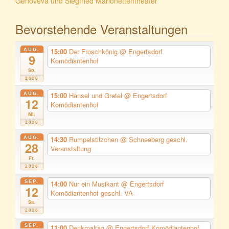
Genoveva und Siegfried Marionettentheater
Bevorstehende Veranstaltungen
AUG.
15:00
Der Froschkönig
@ Engertsdorf
9
Komödiantenhof
So.
2026
AUG.
15:00
Hänsel und Gretel
@ Engertsdorf
12
Komödiantenhof
Mi.
2026
AUG.
14:30
Rumpelstilzchen
@ Schneeberg geschl.
28
Veranstaltung
Fr.
2026
SEP.
14:00
Nur ein Musikant
@ Engertsdorf
12
Komödiantenhof geschl. VA
Sa.
2026
SEP.
11:00
Denkmaltag
@ Engertsdorf Komödiantenhof