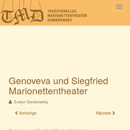
S
c
h
a
l
t
e
N
a
v
i
Genoveva und Siegfried
g
Marionettentheater
a
t
i
Evelyn Dombrowsky
o
Vorherige
Nächste
n